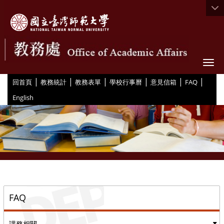
Togg
|
|
|
|
|
|
:::
回首頁
教務統計
教務表單
學校行事曆
意見信箱
FAQ
English
::
FAQ
課務相關