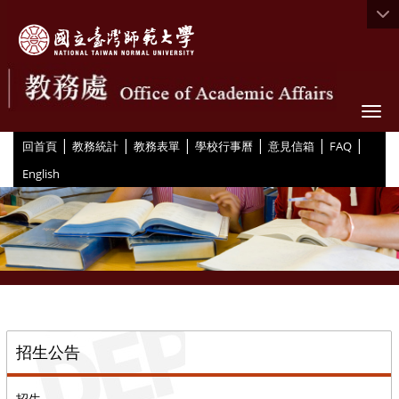
Togg
|
|
|
|
|
|
:::
回首頁
教務統計
教務表單
學校行事曆
意見信箱
FAQ
English
::
招生公告
招生