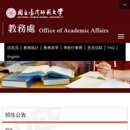
Togg
|
|
|
|
|
|
:::
回首頁
教務統計
教務表單
學校行事曆
意見信箱
FAQ
English
::
招生公告
招生