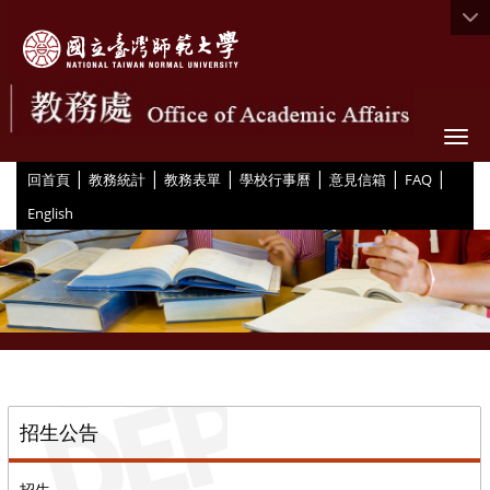
Togg
|
|
|
|
|
|
:::
回首頁
教務統計
教務表單
學校行事曆
意見信箱
FAQ
English
::
招生公告
招生