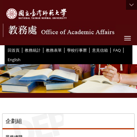
Togg
|
|
|
|
|
|
:::
回首頁
教務統計
教務表單
學校行事曆
意見信箱
FAQ
English
::
企劃組
業務總覽