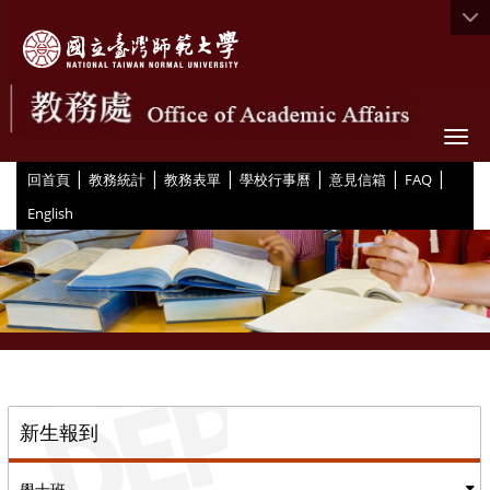
Togg
|
|
|
|
|
|
:::
回首頁
教務統計
教務表單
學校行事曆
意見信箱
FAQ
English
::
新生報到
學士班