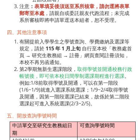
注意
：
表單填妥後須送至系所核章，請勿逕將表單
郵寄至本處
，請親自或委託親友代跑流程；未完成
系所審核即將申請單逕送本組者，恕不受理。
四、其他注意事項
有關提前入學學生之學號查詢、學費繳納及選課等
規定，請於
115 年 1 月上旬
自行至本校「
教務處首
頁 → 研究生教務組 → 註冊
」網頁查閱註冊須知，
本校不再另函通知。
第2學期無新生選課階段，
取得學號並開通校務行政
帳號後，即可依本校日間學制選課期程進行選課
。
例如:1/8前取得學號及開通，可以在第一階段
(1/6~1/9)就進入選課系統選課；1/9~2/4取得學號
及開通，因第一階段選課已結束，故係於第二階段
選課起可進入系統選課(2/3~2/5)。
五、開放查詢學號時間
申請
單交至研究生教務組日
可查詢學號時間
期