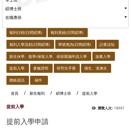
碩博士班
在職專班
:::
報到日程(日間碩博)
報到系統(日間碩博)
報到入學流程(日間碩博)
學號查詢(日間碩博)
註冊須知
新生休學、復學/保留入學、保留期滿申請入學
放棄入學
提前入學
暑修證明
研究生手冊
僑生、港澳生
聯絡資訊
補件
首頁
新生報到
碩博士班
提前入學
提前入學
18947
瀏覽人次:
提前入學申請