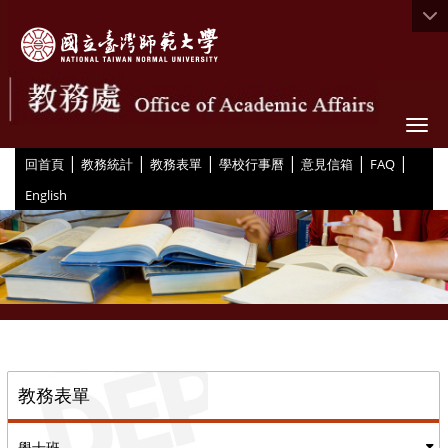
Togg
|
|
|
|
|
|
:::
回首頁
教務統計
教務表單
學校行事曆
意見信箱
FAQ
English
::
教務表單
學士班