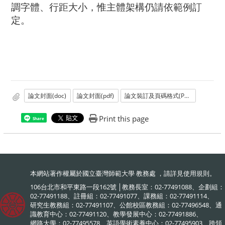
調字體、行距大小，惟主體架構仍請依範例訂
定。
論文封面(doc)
論文封面(pdf)
論文裝訂及頁碼格式(PDF)
Print this page
Share
本網站著作權屬於國立臺灣師範大學 教務處 ，請詳見
使用規則
。
106台北市和平東路一段162號 │教務長室：02-77491088、企劃組：
02-77491188、註冊組：02-77491077、課務組：02-77491114、
研究生教務組：02-77491107、公館校區教務組：02-77496548、通
識教育中心：02-77491120、教學發展中心：02-77491886、
網路大學：02-77495578、英語學術素養中心：02-77495903、跨領