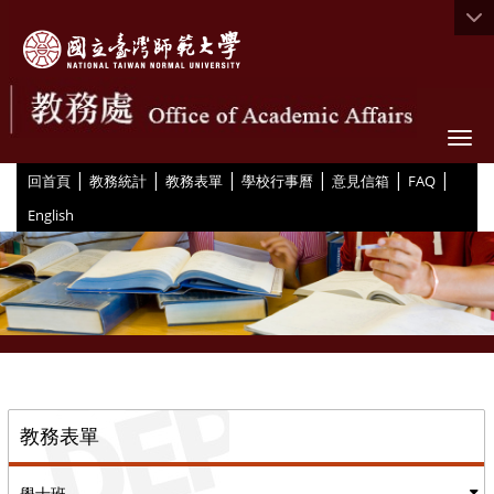
Togg
|
|
|
|
|
|
:::
回首頁
教務統計
教務表單
學校行事曆
意見信箱
FAQ
English
::
教務表單
學士班