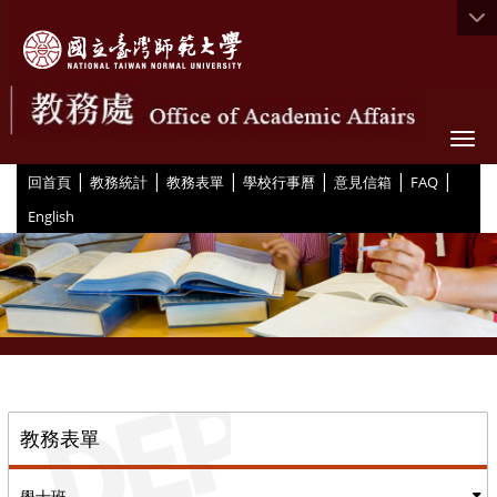
Togg
|
|
|
|
|
|
:::
回首頁
教務統計
教務表單
學校行事曆
意見信箱
FAQ
English
::
教務表單
學士班