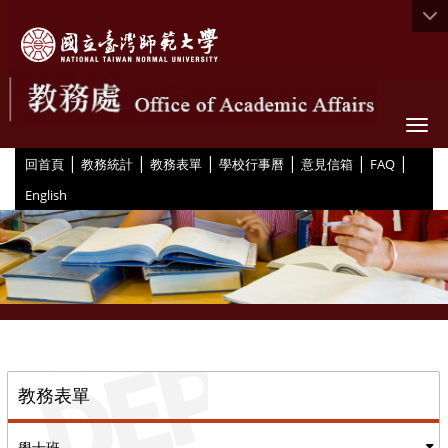
Togg
|
|
|
|
|
|
:::
回首頁
教務統計
教務表單
學校行事曆
意見信箱
FAQ
English
::
教務表單
學士班