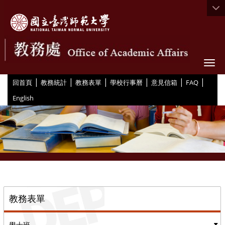
Togg
|
|
|
|
|
|
:::
回首頁
教務統計
教務表單
學校行事曆
意見信箱
FAQ
English
::
教務表單
學士班