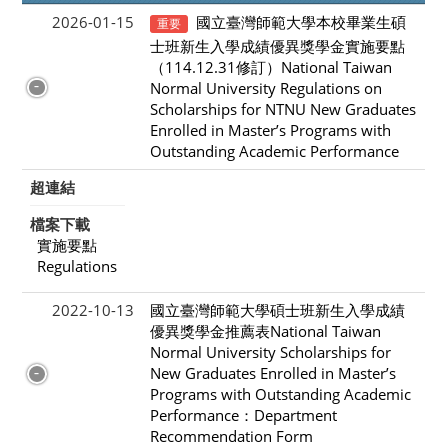
2026-01-15
國立臺灣師範大學本校畢業生碩
重要
士班新生入學成績優異獎學金實施要點
（114.12.31修訂）National Taiwan
Normal University Regulations on
Scholarships for NTNU New Graduates
Enrolled in Master’s Programs with
Outstanding Academic Performance
超連結
檔案下載
實施要點
Regulations
2022-10-13
國立臺灣師範大學碩士班新生入學成績
優異獎學金推薦表National Taiwan
Normal University Scholarships for
New Graduates Enrolled in Master’s
Programs with Outstanding Academic
Performance：Department
Recommendation Form