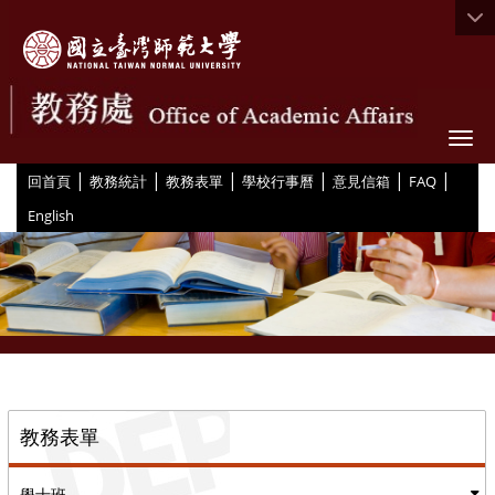
Togg
|
|
|
|
|
|
:::
回首頁
教務統計
教務表單
學校行事曆
意見信箱
FAQ
English
::
教務表單
學士班