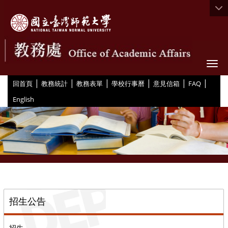
Togg
|
|
|
|
|
|
:::
回首頁
教務統計
教務表單
學校行事曆
意見信箱
FAQ
English
::
招生公告
招生