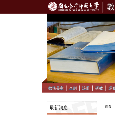
:::
教務長室
企劃
註冊
研教
課
:::
首頁
最新消息