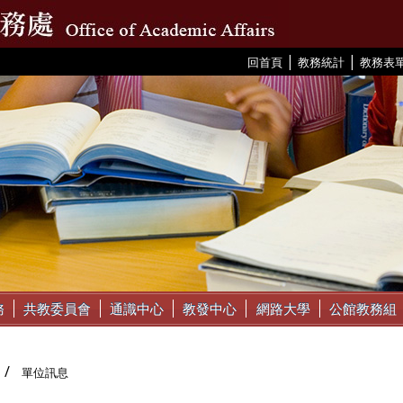
|
|
:::
回首頁
教務統計
教務表
務
共教委員會
通識中心
教發中心
網路大學
公館教務組
單位訊息