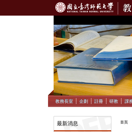
:::
教務長室
企劃
註冊
研教
課
:::
首頁
最新消息