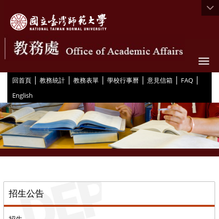
Togg
|
|
|
|
|
|
:::
回首頁
教務統計
教務表單
學校行事曆
意見信箱
FAQ
English
::
招生公告
招生