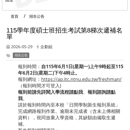
首頁
招生公告
115學年度碩士班招生考試第8梯次遞補名
單
2026-05-29
企劃組
招生公告
報到時間：
自115年6月1日(星期一)上午9時起至115
年6月2日(星期二)下午4時止。
報到網址：
https://ap.itc.ntnu.edu.tw/freshman/
（報到時間才可登入)
報到前請先詳閱入學流程
請點我
、
報到諮詢
請點
我
。
請於報到時間內至本校「日間學制新生報到系統」
完成網路報到作業。逾期未完成者（含未上傳相關
資料），視同放棄入學資格，其缺額由備取生遞
補。