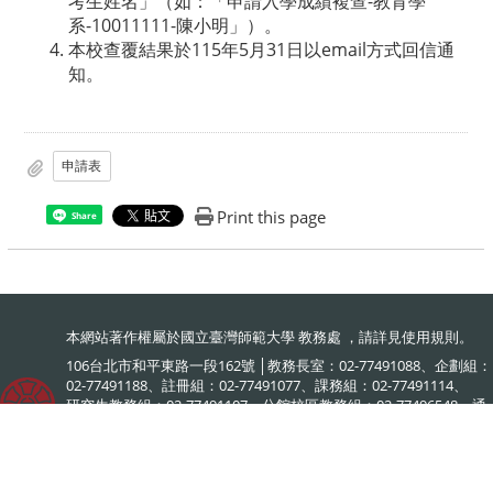
考生姓名」（如：「申請入學成績複查-教育學
系-10011111-陳小明」）。
本校查覆結果於115年5月31日以email方式回信通
知。
申請表
Print this page
Share
本網站著作權屬於國立臺灣師範大學 教務處 ，請詳見
使用規則
。
106台北市和平東路一段162號 │教務長室：02-77491088、企劃組：
02-77491188、註冊組：02-77491077、課務組：02-77491114、
研究生教務組：02-77491107、公館校區教務組：02-77496548、通
識教育中心：02-77491120、教學發展中心：02-77491886、
網路大學：02-77495578、英語學術素養中心：02-77495903、跨領
域學習規劃辦公室：02-77495576