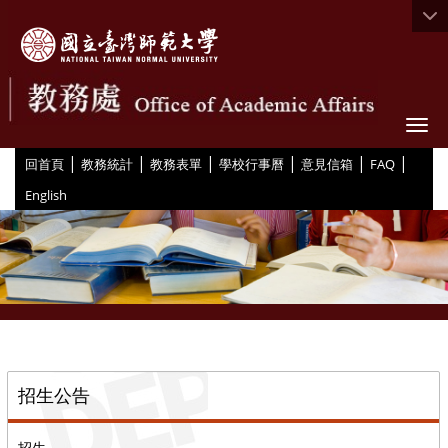
Togg
|
|
|
|
|
|
:::
回首頁
教務統計
教務表單
學校行事曆
意見信箱
FAQ
English
::
招生公告
招生