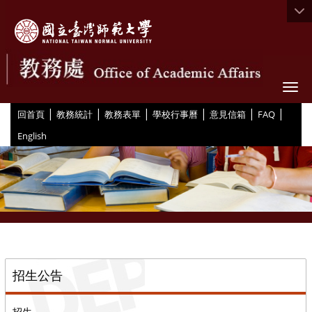
Togg
|
|
|
|
|
|
:::
回首頁
教務統計
教務表單
學校行事曆
意見信箱
FAQ
English
::
招生公告
招生