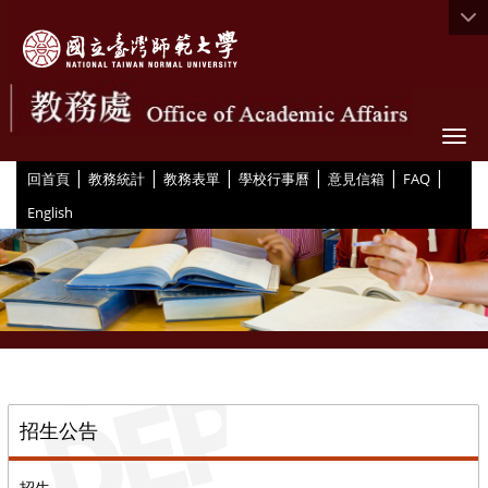
Togg
|
|
|
|
|
|
:::
回首頁
教務統計
教務表單
學校行事曆
意見信箱
FAQ
English
::
招生公告
招生