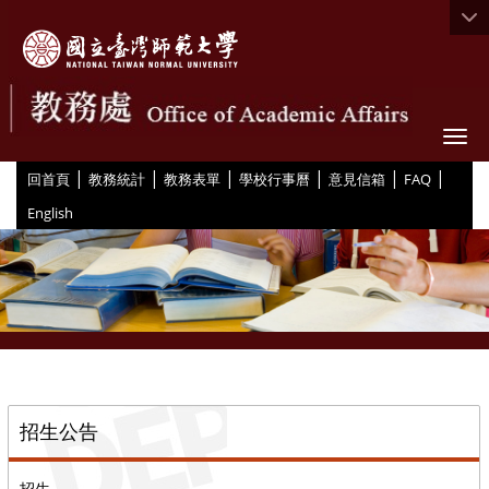
Togg
|
|
|
|
|
|
:::
回首頁
教務統計
教務表單
學校行事曆
意見信箱
FAQ
English
::
招生公告
招生