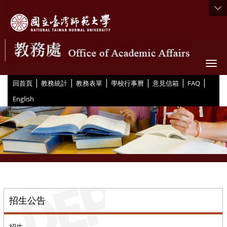
Togg
|
|
|
|
|
|
:::
回首頁
教務統計
教務表單
學校行事曆
意見信箱
FAQ
English
::
招生公告
招生