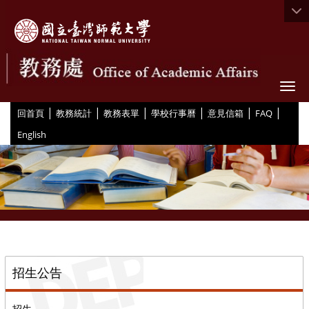
Togg
|
|
|
|
|
|
:::
回首頁
教務統計
教務表單
學校行事曆
意見信箱
FAQ
English
::
招生公告
招生