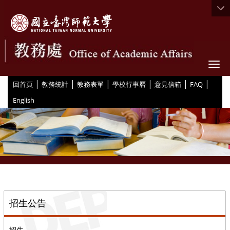
Togg
|
|
|
|
|
|
:::
回首頁
教務統計
教務表單
學校行事曆
意見信箱
FAQ
English
::
招生公告
招生