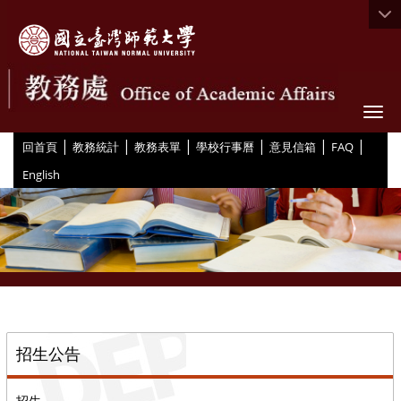
Togg
|
|
|
|
|
|
:::
回首頁
教務統計
教務表單
學校行事曆
意見信箱
FAQ
English
::
招生公告
招生