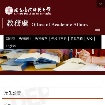
Togg
|
|
|
|
|
|
:::
回首頁
教務統計
教務表單
學校行事曆
意見信箱
FAQ
English
::
招生公告
招生