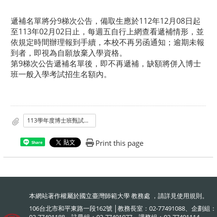
遞補名單將分9梯次公告，備取生應於112年12月08日起
至113年02月02日止，每週五自行上網查看遞補情形，並
依規定時間辦理報到手續，本校不再另函通知；逾期未報
到者，即視為自願放棄入學資格。
第9梯次公告遞補名單後，即不再遞補，缺額將併入博士
班一般入學考試招生名額內。
113學年度博士班甄試入學錄取名單
Print this page
Share
本網站著作權屬於國立臺灣師範大學 教務處 ，請詳見
使用規則
。
106台北市和平東路一段162號 │教務長室：02-77491088、企劃組：
02-77491188、註冊組：02-77491077、課務組：02-77491114、