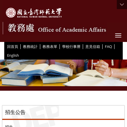
Togg
|
|
|
|
|
|
:::
回首頁
教務統計
教務表單
學校行事曆
意見信箱
FAQ
English
::
招生公告
招生