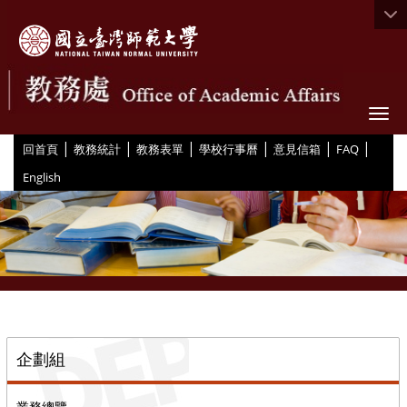
Togg
|
|
|
|
|
|
:::
回首頁
教務統計
教務表單
學校行事曆
意見信箱
FAQ
English
::
企劃組
業務總覽