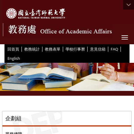
Togg
|
|
|
|
|
|
:::
回首頁
教務統計
教務表單
學校行事曆
意見信箱
FAQ
English
::
企劃組
業務總覽