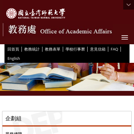
Togg
|
|
|
|
|
|
:::
回首頁
教務統計
教務表單
學校行事曆
意見信箱
FAQ
English
::
企劃組
業務總覽