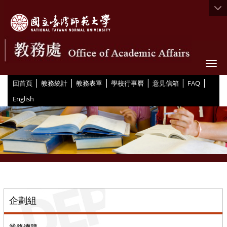
Togg
|
|
|
|
|
|
:::
回首頁
教務統計
教務表單
學校行事曆
意見信箱
FAQ
English
::
企劃組
業務總覽