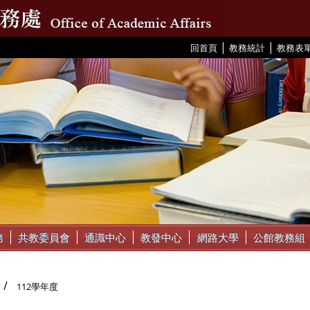
|
|
:::
回首頁
教務統計
教務表
務
共教委員會
通識中心
教發中心
網路大學
公館教務組
112學年度