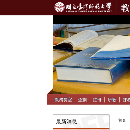
:::
教務長室
企劃
註冊
研教
課
:::
首頁
最新消息