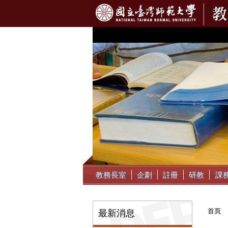
:::
教務長室
企劃
註冊
研教
課
:::
首頁
最新消息