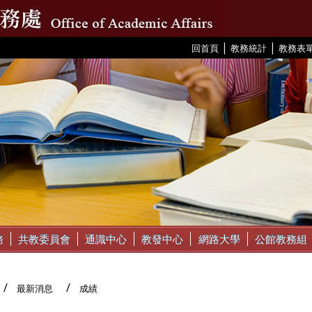
|
|
:::
回首頁
教務統計
教務表
務
共教委員會
通識中心
教發中心
網路大學
公館教務組
最新消息
成績