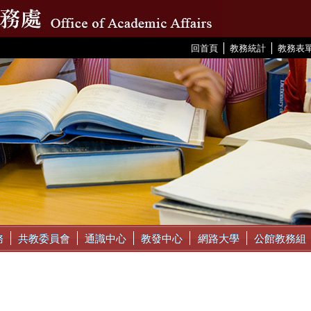
|
|
:::
回首頁
教務統計
教務表
務
共教委員會
通識中心
教發中心
網路大學
公館教務組