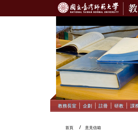
:::
教務長室
企劃
註冊
研教
課
首頁
意見信箱