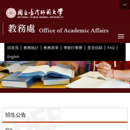
Togg
|
|
|
|
|
|
:::
回首頁
教務統計
教務表單
學校行事曆
意見信箱
FAQ
English
::
招生公告
招生