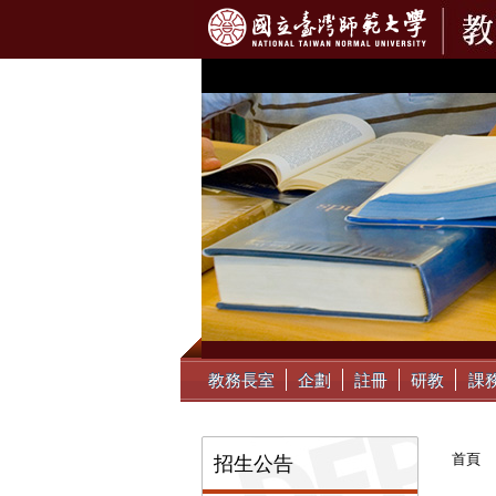
:::
教務長室
企劃
註冊
研教
課
:::
首頁
招生公告