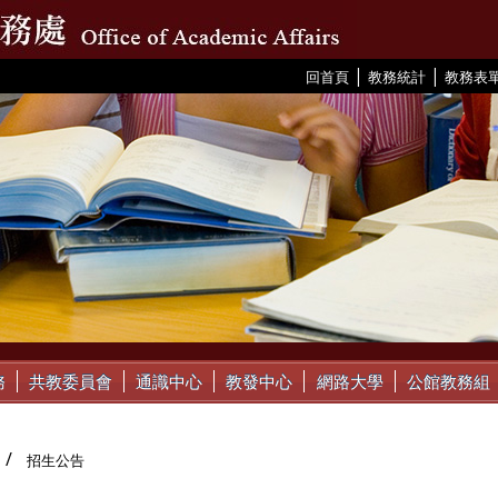
|
|
:::
回首頁
教務統計
教務表
務
共教委員會
通識中心
教發中心
網路大學
公館教務組
招生公告