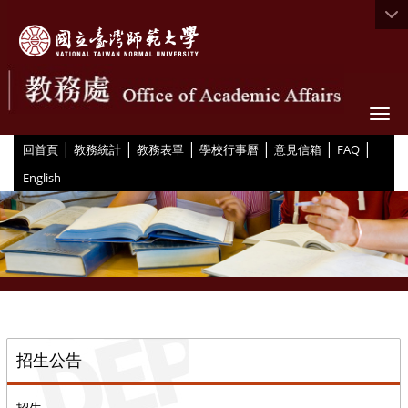
Togg
|
|
|
|
|
|
:::
回首頁
教務統計
教務表單
學校行事曆
意見信箱
FAQ
English
::
招生公告
招生