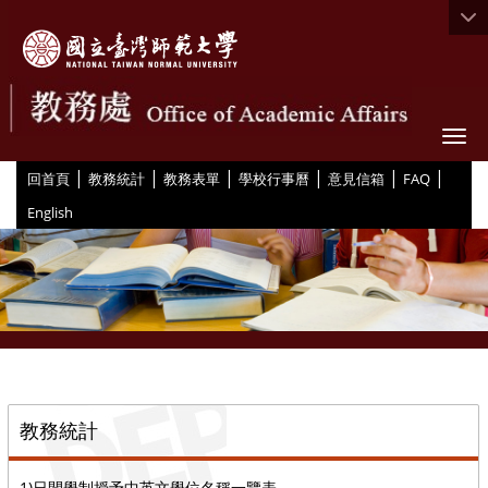
Togg
|
|
|
|
|
|
:::
回首頁
教務統計
教務表單
學校行事曆
意見信箱
FAQ
English
::
教務統計
1)日間學制授予中英文學位名稱一覽表