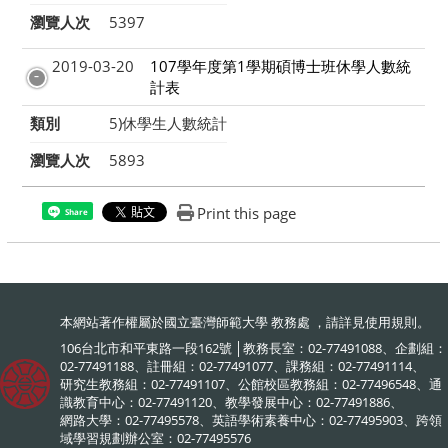
瀏覽人次
5397
2019-03-20
107學年度第1學期碩博士班休學人數統
計表
類別
5)休學生人數統計
瀏覽人次
5893
Print this page
Share
本網站著作權屬於國立臺灣師範大學 教務處 ，請詳見
使用規則
。
106台北市和平東路一段162號 │教務長室：02-77491088、企劃組：
02-77491188、註冊組：02-77491077、課務組：02-77491114、
研究生教務組：02-77491107、公館校區教務組：02-77496548、通
識教育中心：02-77491120、教學發展中心：02-77491886、
網路大學：02-77495578、英語學術素養中心：02-77495903、跨領
域學習規劃辦公室：02-77495576