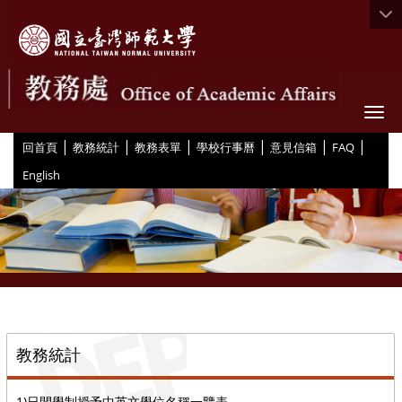
Togg
|
|
|
|
|
|
:::
回首頁
教務統計
教務表單
學校行事曆
意見信箱
FAQ
English
::
教務統計
1)日間學制授予中英文學位名稱一覽表