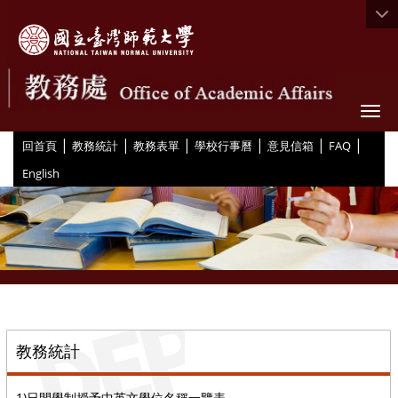
Togg
|
|
|
|
|
|
:::
回首頁
教務統計
教務表單
學校行事曆
意見信箱
FAQ
English
::
教務統計
1)日間學制授予中英文學位名稱一覽表