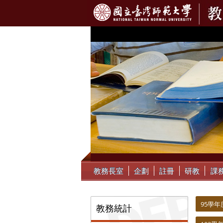
:::
教務長室
企劃
註冊
研教
課
:::
:::
95學年
教務統計