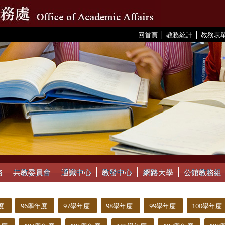
|
|
:::
回首頁
教務統計
教務表
務
共教委員會
通識中心
教發中心
網路大學
公館教務組
度
96學年度
97學年度
98學年度
99學年度
100學年度