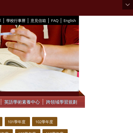
|
|
|
|
單
學校行事曆
意見信箱
FAQ
English
英語學術素養中心
跨領域學習規劃
101學年度
102學年度