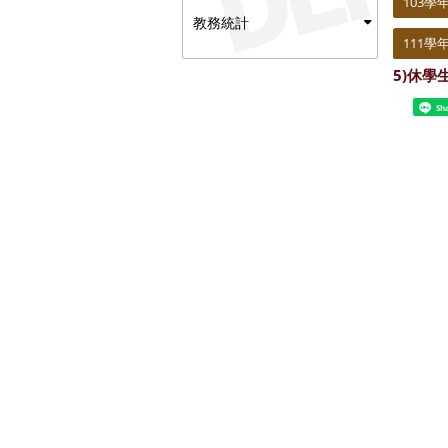
103學
教務統計
111學
5)休學
Sh