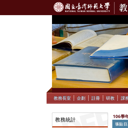
:::
教務長室
企劃
註冊
研教
課
:::
106學
教務統計
張貼日