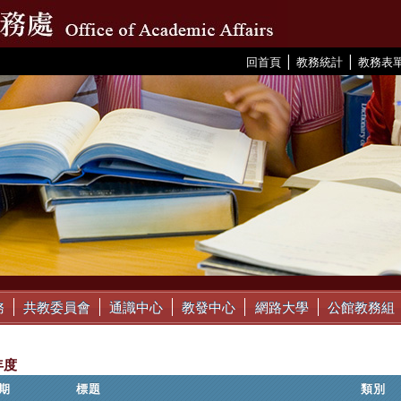
|
|
:::
回首頁
教務統計
教務表
務
共教委員會
通識中心
教發中心
網路大學
公館教務組
年度
期
標題
類別