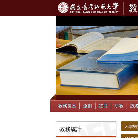
:::
教務長室
企劃
註冊
研教
課
:::
:::
大專校
教務統計