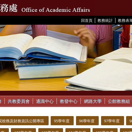
|
|
:::
回首頁
教務統計
教務表
務
共教委員會
通識中心
教發中心
網路大學
公館教務組
院校務及財務資訊公開專區
95學年度
96學年度
97學年度