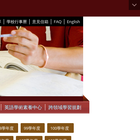
|
|
|
|
單
學校行事曆
意見信箱
FAQ
English
英語學術素養中心
跨領域學習規劃
98學年度
99學年度
100學年度