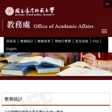
Togg
|
|
|
|
|
|
:::
回首頁
教務統計
教務表單
學校行事曆
意見信箱
FAQ
English
::
教務統計
1)日間學制授予中英文學位名稱一覽表