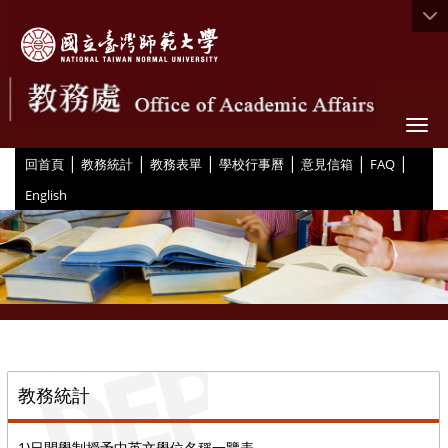
Togg
|
|
|
|
|
|
:::
回首頁
教務統計
教務表單
學校行事曆
意見信箱
FAQ
English
::
教務統計
1)日間學制授予中英文學位名稱一覽表