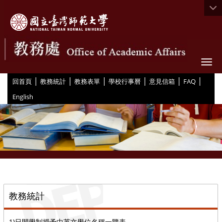
Togg
|
|
|
|
|
|
:::
回首頁
教務統計
教務表單
學校行事曆
意見信箱
FAQ
English
::
教務統計
1)日間學制授予中英文學位名稱一覽表