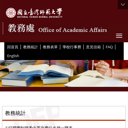
Togg
|
|
|
|
|
|
:::
回首頁
教務統計
教務表單
學校行事曆
意見信箱
FAQ
English
::
教務統計
1)日間學制授予中英文學位名稱一覽表