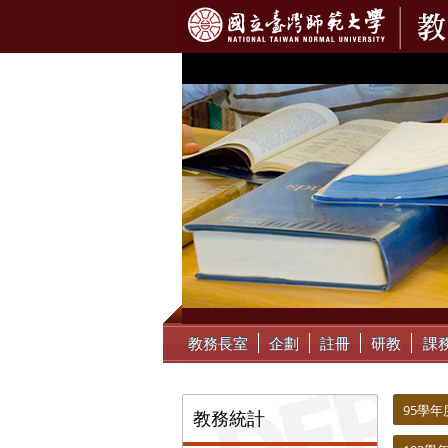
:::
教務長室
企劃
註冊
研教
課
:::
:::
95學年
教務統計