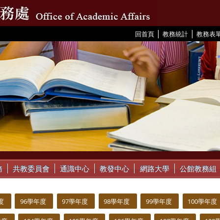
|
|
:::
回首頁
教務統計
教務表
務
共教委員會
通識中心
教發中心
網路大學
公館教務組
度
96學年度
97學年度
98學年度
99學年度
100學年度