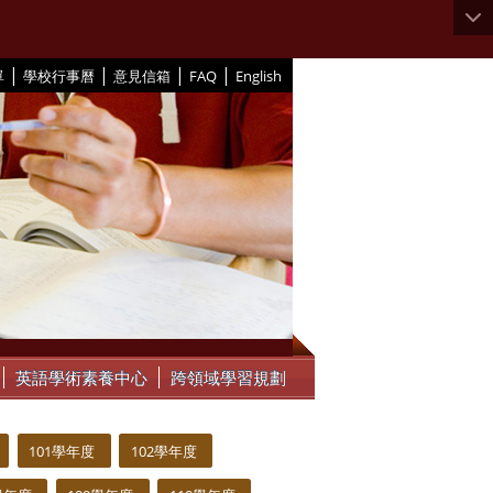
|
|
|
|
單
學校行事曆
意見信箱
FAQ
English
英語學術素養中心
跨領域學習規劃
101學年度
102學年度