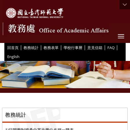
Togg
|
|
|
|
|
|
:::
回首頁
教務統計
教務表單
學校行事曆
意見信箱
FAQ
English
::
教務統計
1)日間學制授予中英文學位名稱一覽表