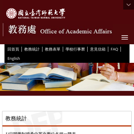
Togg
|
|
|
|
|
|
:::
回首頁
教務統計
教務表單
學校行事曆
意見信箱
FAQ
English
::
教務統計
1)日間學制授予中英文學位名稱一覽表