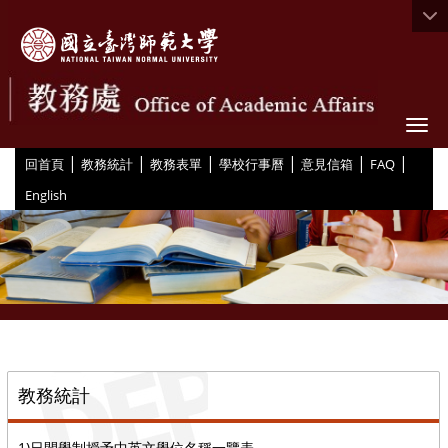
Togg
|
|
|
|
|
|
:::
回首頁
教務統計
教務表單
學校行事曆
意見信箱
FAQ
English
::
教務統計
1)日間學制授予中英文學位名稱一覽表